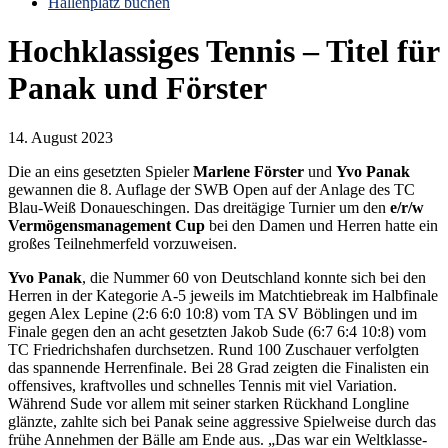
Hallenplatz buchen
Hochklassiges Tennis – Titel für
Panak und Förster
14. August 2023
Die an eins gesetzten Spieler
Marlene Förster
und
Yvo Panak
gewannen die 8. Auflage der SWB Open auf der Anlage des TC
Blau-Weiß Donaueschingen. Das dreitägige Turnier um den
e/r/w
Vermögensmanagement Cup
bei den Damen und Herren hatte ein
großes Teilnehmerfeld vorzuweisen.
Yvo Panak
, die Nummer 60 von Deutschland konnte sich bei den
Herren in der Kategorie A-5 jeweils im Matchtiebreak im Halbfinale
gegen Alex Lepine (2:6 6:0 10:8) vom TA SV Böblingen und im
Finale gegen den an acht gesetzten Jakob Sude (6:7 6:4 10:8) vom
TC Friedrichshafen durchsetzen. Rund 100 Zuschauer verfolgten
das spannende Herrenfinale. Bei 28 Grad zeigten die Finalisten ein
offensives, kraftvolles und schnelles Tennis mit viel Variation.
Während Sude vor allem mit seiner starken Rückhand Longline
glänzte, zahlte sich bei Panak seine aggressive Spielweise durch das
frühe Annehmen der Bälle am Ende aus. „Das war ein Weltklasse-