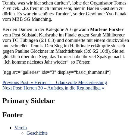
Tennis, was wir hier sehen durften“, lobte der Organisator Tomas
Zivnicek. „Es freut mich immer sehr, hier in Baden Gast sein zu
dürfen. Es war ein schönes Turnier“, so der Gewinner Yvo Panak
vom MBB SG Manching.
Bei den Damen in der Kategorie A-6 gewann
Marlene Förster
vom Post Südstadt Karlsruhe im Finale gegen Sarah Mühlberger
vom TC Tübingen (6:1 6:3) und dominierte mit einem druckvollen
und schnellen Tennis. Den Sieg im Halbfinale erkämpfte sie sich
gegen Pauline Glöckner im Matchtiebreak (3:6 6:2 10:8). Sie sei
glücklich über den Sieg, das Turnier habe ihr viel Spaß gemacht.
„Ich komme nächstes Jahr wieder“, so Förster.
[ngg src=“galleries“ ids=“3″ display=“basic_thumbnail“]
Previous Post:
« Herren 1 – Glanzvolle Meisterleistung
Next Post:
Herren 30 – Aufstieg in die Regionalliga »
Primary Sidebar
Footer
Verein
Geschichte