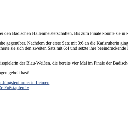
4
 den Badischen Hallenmeisterschaften. Bis zum Finale konnte sie in k
ruhe gegenüber. Nachdem der erste Satz mit 3:6 an die Karlsruherin gin
te sie sich den zweiten Satz mit 6:4 und setzte ihre beeindruckende Lei
nisspielerin der Blau-Weißen, die bereits vier Mal im Finale der Badisc
gen geholt hast!
n Jüngstenturnier in Leimen
ße Fußstapfen! »