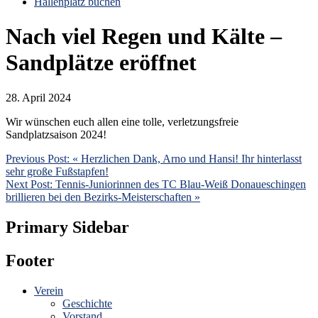
Hallenplatz buchen
Nach viel Regen und Kälte –
Sandplätze eröffnet
28. April 2024
Wir wünschen euch allen eine tolle, verletzungsfreie
Sandplatzsaison 2024!
Previous Post:
« Herzlichen Dank, Arno und Hansi! Ihr hinterlasst
sehr große Fußstapfen!
Next Post:
Tennis-Juniorinnen des TC Blau-Weiß Donaueschingen
brillieren bei den Bezirks-Meisterschaften »
Primary Sidebar
Footer
Verein
Geschichte
Vorstand