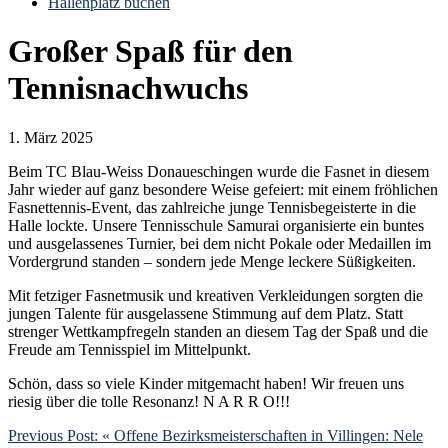
Hallenplatz buchen
Großer Spaß für den
Tennisnachwuchs
1. März 2025
Beim TC Blau-Weiss Donaueschingen wurde die Fasnet in diesem
Jahr wieder auf ganz besondere Weise gefeiert: mit einem fröhlichen
Fasnettennis-Event, das zahlreiche junge Tennisbegeisterte in die
Halle lockte. Unsere Tennisschule Samurai organisierte ein buntes
und ausgelassenes Turnier, bei dem nicht Pokale oder Medaillen im
Vordergrund standen – sondern jede Menge leckere Süßigkeiten.
Mit fetziger Fasnetmusik und kreativen Verkleidungen sorgten die
jungen Talente für ausgelassene Stimmung auf dem Platz. Statt
strenger Wettkampfregeln standen an diesem Tag der Spaß und die
Freude am Tennisspiel im Mittelpunkt.
Schön, dass so viele Kinder mitgemacht haben! Wir freuen uns
riesig über die tolle Resonanz! N A R R O!!!
Previous Post:
« Offene Bezirksmeisterschaften in Villingen: Nele