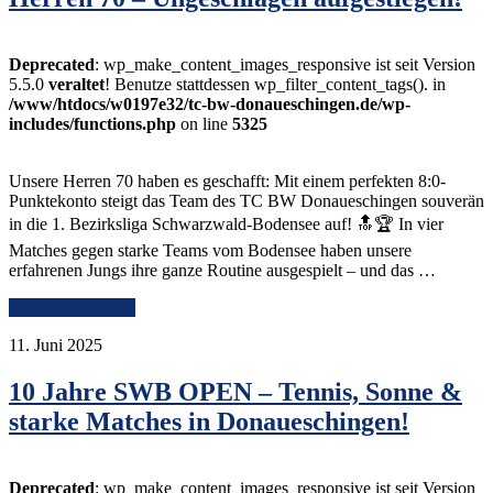
Deprecated
: wp_make_content_images_responsive ist seit Version
5.5.0
veraltet
! Benutze stattdessen wp_filter_content_tags(). in
/www/htdocs/w0197e32/tc-bw-donaueschingen.de/wp-
includes/functions.php
on line
5325
Unsere Herren 70 haben es geschafft: Mit einem perfekten 8:0-
Punktekonto steigt das Team des TC BW Donaueschingen souverän
in die 1. Bezirksliga Schwarzwald-Bodensee auf! 🔝🏆 In vier
Matches gegen starke Teams vom Bodensee haben unsere
erfahrenen Jungs ihre ganze Routine ausgespielt – und das …
Continue Reading
11. Juni 2025
10 Jahre SWB OPEN – Tennis, Sonne &
starke Matches in Donaueschingen!
Deprecated
: wp_make_content_images_responsive ist seit Version