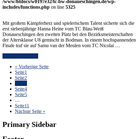
/www/htdocs/w0197e32/tc-bw-donaueschingen.de/wp-
includes/functions.php
on line
5325
Mit großem Kämpferherz und spielerischem Talent sicherte sich die
erst siebenjährige Hanna Heine vom TC Blau-Weiß
Donaueschingen den zweiten Platz bei den Bezirksmeisterschaften
der Altersklasse U8 gemischt in Bodman. In einem hochspannenden
Finale traf sie auf Samu van der Meulen vom TC Nicolai …
Continue Reading
« Vorherige Seite
Seite
1
Seite
2
Seite
3
Seite
4
Seite
5
…
Seite
11
Nächste Seite »
Primary Sidebar
Footer