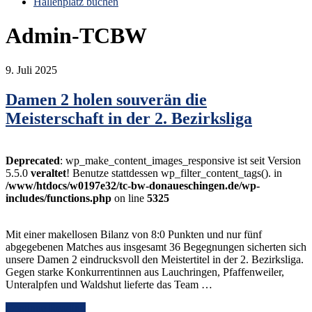
Hallenplatz buchen
Admin-TCBW
9. Juli 2025
Damen 2 holen souverän die
Meisterschaft in der 2. Bezirksliga
Deprecated
: wp_make_content_images_responsive ist seit Version
5.5.0
veraltet
! Benutze stattdessen wp_filter_content_tags(). in
/www/htdocs/w0197e32/tc-bw-donaueschingen.de/wp-
includes/functions.php
on line
5325
Mit einer makellosen Bilanz von 8:0 Punkten und nur fünf
abgegebenen Matches aus insgesamt 36 Begegnungen sicherten sich
unsere Damen 2 eindrucksvoll den Meistertitel in der 2. Bezirksliga.
Gegen starke Konkurrentinnen aus Lauchringen, Pfaffenweiler,
Unteralpfen und Waldshut lieferte das Team …
Continue Reading