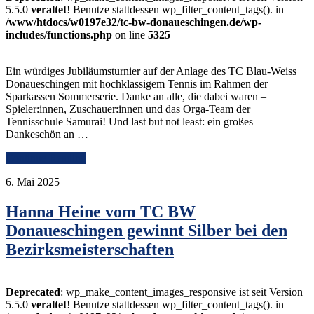
5.5.0
veraltet
! Benutze stattdessen wp_filter_content_tags(). in
/www/htdocs/w0197e32/tc-bw-donaueschingen.de/wp-
includes/functions.php
on line
5325
Ein würdiges Jubiläumsturnier auf der Anlage des TC Blau-Weiss
Donaueschingen mit hochklassigem Tennis im Rahmen der
Sparkassen Sommerserie. Danke an alle, die dabei waren –
Spieler:innen, Zuschauer:innen und das Orga-Team der
Tennisschule Samurai! Und last but not least: ein großes
Dankeschön an …
Continue Reading
6. Mai 2025
Hanna Heine vom TC BW
Donaueschingen gewinnt Silber bei den
Bezirksmeisterschaften
Deprecated
: wp_make_content_images_responsive ist seit Version
5.5.0
veraltet
! Benutze stattdessen wp_filter_content_tags(). in