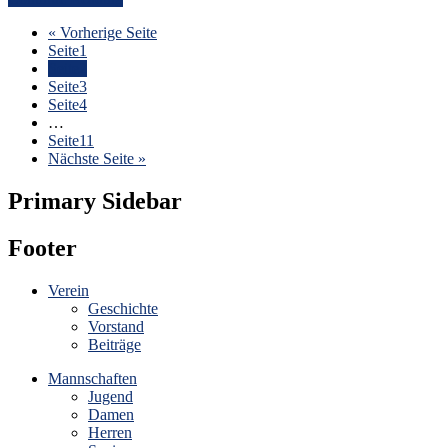
« Vorherige Seite
Seite
1
Seite
2
Seite
3
Seite
4
…
Seite
11
Nächste Seite »
Primary Sidebar
Footer
Verein
Geschichte
Vorstand
Beiträge
Mannschaften
Jugend
Damen
Herren