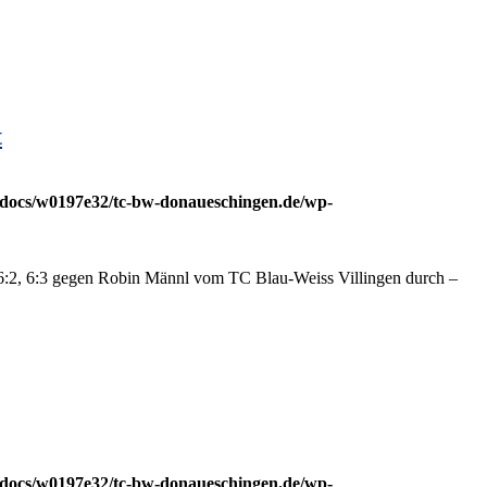
t
docs/w0197e32/tc-bw-donaueschingen.de/wp-
 6:2, 6:3 gegen Robin Männl vom TC Blau-Weiss Villingen durch –
docs/w0197e32/tc-bw-donaueschingen.de/wp-