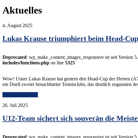
Aktuelles
4. August 2025
Lukas Krause triumphiert beim Head-Cup 
Deprecated
: wp_make_content_images_responsive ist seit Version 5
includes/functions.php
on line
5325
Wow! Unser Lukas Krause hat gestern den Head-Cup der Herren (A7-T
ein Duell zweier benachbarter Tennisclubs, das deutlich zugunsten 
Continue Reading
26. Juli 2025
U12-Team sichert sich souverän die Meister
Deprecated
: wp_make_content_images_responsive ist seit Version 5