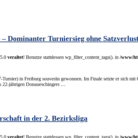
– Dominanter Turniersieg ohne Satzverlus
.5.0
veraltet
! Benutze stattdessen wp_filter_content_tags(). in
/www/ht
urnier) in Freiburg souverän gewonnen. Im Finale setzte er sich mit
des 22-jährigen Donaueschingers …
schaft in der 2. Bezirksliga
.5.0
veraltet
! Benutze stattdessen wp_filter_content_tags(). in
/www/ht