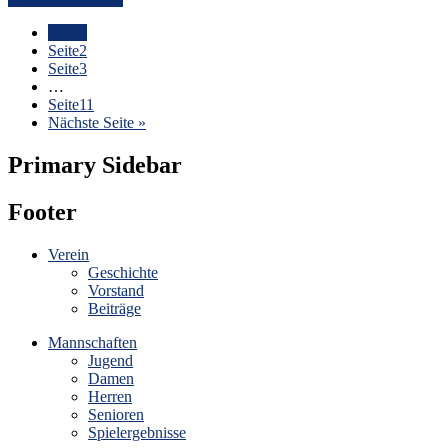
Seite
1
Seite
2
Seite
3
…
Seite
11
Nächste Seite »
Primary Sidebar
Footer
Verein
Geschichte
Vorstand
Beiträge
Mannschaften
Jugend
Damen
Herren
Senioren
Spielergebnisse