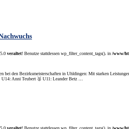
-Nachwuchs
.5.0
veraltet
! Benutze stattdessen wp_filter_content_tags(). in
/www/ht
ei den Bezirksmeisterschaften in Uhldingen: Mit starken Leistungen 
🥉 U14: Anni Teubert 🥈 U11: Leander Betz …
.5.0
veraltet
! Benutze stattdessen wp_filter_content_tags(). in
/www/ht