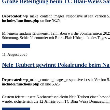
Große Beteiligung beim TC Blau-Weiss Sa
Deprecated
: wp_make_content_images_responsive ist seit Version 5
includes/functions.php
on line
5325
Mit einem rundum gelungenen Tag haben wir die Sommersaison 2025 ve
Stimmung. Schleifchenturnier mit Retro-Flair Höhepunkt des Tages w
Continue Reading
11. August 2025
Nele Teubert gewinnt Pokalrunde beim Na
Deprecated
: wp_make_content_images_responsive ist seit Version 5
includes/functions.php
on line
5325
Gestern feierte unsere Nachwuchsspielerin Nele Teubert einen besond
wurde, sicherte sich die 12-Jährige vom TC Blau-Weiss Donauesching
Continue Reading