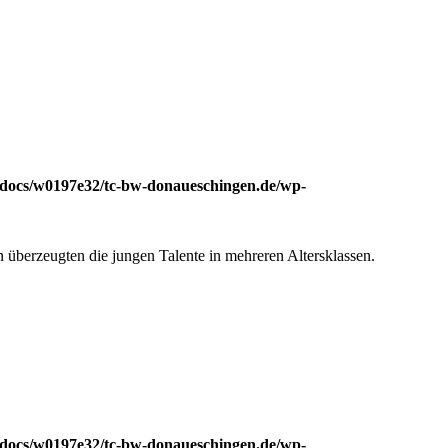
docs/w0197e32/tc-bw-donaueschingen.de/wp-
überzeugten die jungen Talente in mehreren Altersklassen.
docs/w0197e32/tc-bw-donaueschingen.de/wp-