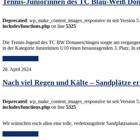
Tennis-Juniorinnen des TC Blau-Weiß Dona
Deprecated
: wp_make_content_images_responsive ist seit Version 5
includes/functions.php
on line
5325
Die Tennis-Jugend des TC BW Donaueschingen sorgte am vergangenen W
in der Kategorie Juniorinnen U10 einen herausragenden 3. Platz. In
Continue Reading
28. April 2024
Nach viel Regen und Kälte – Sandplätze er
Deprecated
: wp_make_content_images_responsive ist seit Version 5
includes/functions.php
on line
5325
Wir wünschen euch allen eine tolle, verletzungsfreie Sandplatzsaiso
Continue Reading