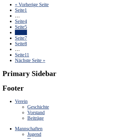
« Vorherige Seite
Seite
1
…
Seite
4
Seite
5
Seite
6
Seite
7
Seite
8
…
Seite
11
Nächste Seite »
Primary Sidebar
Footer
Verein
Geschichte
Vorstand
Beiträge
Mannschaften
Jugend