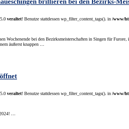
ueschingen brillieren bei den Bezirks-Mei
.5.0
veraltet
! Benutze stattdessen wp_filter_content_tags(). in
/www/ht
ochenende bei den Bezirksmeisterschaften in Singen für Furore, inde
 einem äußerst knappen …
öffnet
.5.0
veraltet
! Benutze stattdessen wp_filter_content_tags(). in
/www/ht
n 2024! …