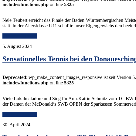
includes/functions.php
on line
5325
Nele Teubert erreicht das Finale der Baden-Württembergischen Mei
statt. In der Altersklasse U11 schaffte unser Eigengewächs den bee
Continue Reading
5. August 2024
Sensationelles Tennis bei den Donauesch
Deprecated
: wp_make_content_images_responsive ist seit Version 5
includes/functions.php
on line
5325
Viele Lokalmatadore und Sieg für Ann-Katrin Schmitz vom TC BW 
der Damen der McDonald‘s SWB OPEN der Sparkassen Sommerserie
Continue Reading
30. April 2024