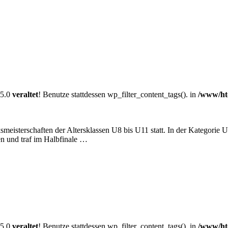
.5.0
veraltet
! Benutze stattdessen wp_filter_content_tags(). in
/www/ht
sterschaften der Altersklassen U8 bis U11 statt. In der Kategorie U11
en und traf im Halbfinale …
.5.0
veraltet
! Benutze stattdessen wp_filter_content_tags(). in
/www/ht