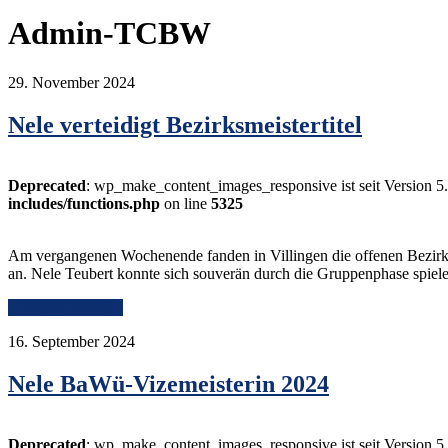
Admin-TCBW
29. November 2024
Nele verteidigt Bezirksmeistertitel
Deprecated
: wp_make_content_images_responsive ist seit Version 5
includes/functions.php
on line
5325
Am vergangenen Wochenende fanden in Villingen die offenen Bezirksmei
an. Nele Teubert konnte sich souverän durch die Gruppenphase spiel
Continue Reading
16. September 2024
Nele BaWü-Vizemeisterin 2024
Deprecated
: wp_make_content_images_responsive ist seit Version 5