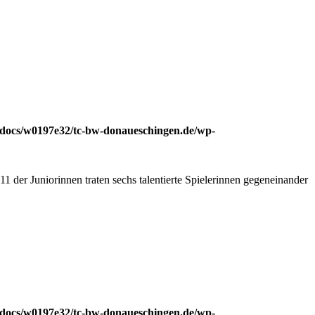
docs/w0197e32/tc-bw-donaueschingen.de/wp-
 der Juniorinnen traten sechs talentierte Spielerinnen gegeneinander
docs/w0197e32/tc-bw-donaueschingen.de/wp-