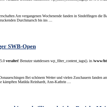
sterschaften Am vergangenen Wochenende fanden in Sindelfingen die 
indruckenden Durchmarsch bis ins …
inger SWB-Open
.5.0
veraltet
! Benutze stattdessen wp_filter_content_tags(). in
/www/ht
Donaueschingen Bei schönem Wetter und vielen Zuschauern fanden a
 kämpften Matilda Reinhardt, Ann-Kathrin …