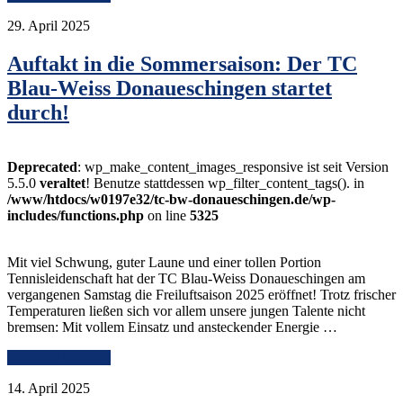
29. April 2025
Auftakt in die Sommersaison: Der TC
Blau-Weiss Donaueschingen startet
durch!
Deprecated
: wp_make_content_images_responsive ist seit Version
5.5.0
veraltet
! Benutze stattdessen wp_filter_content_tags(). in
/www/htdocs/w0197e32/tc-bw-donaueschingen.de/wp-
includes/functions.php
on line
5325
Mit viel Schwung, guter Laune und einer tollen Portion
Tennisleidenschaft hat der TC Blau-Weiss Donaueschingen am
vergangenen Samstag die Freiluftsaison 2025 eröffnet! Trotz frischer
Temperaturen ließen sich vor allem unsere jungen Talente nicht
bremsen: Mit vollem Einsatz und ansteckender Energie …
Continue Reading
14. April 2025