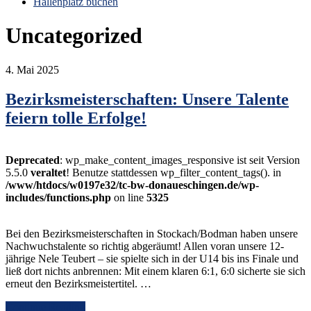
Hallenplatz buchen
Uncategorized
4. Mai 2025
Bezirksmeisterschaften: Unsere Talente
feiern tolle Erfolge!
Deprecated
: wp_make_content_images_responsive ist seit Version
5.5.0
veraltet
! Benutze stattdessen wp_filter_content_tags(). in
/www/htdocs/w0197e32/tc-bw-donaueschingen.de/wp-
includes/functions.php
on line
5325
Bei den Bezirksmeisterschaften in Stockach/Bodman haben unsere
Nachwuchstalente so richtig abgeräumt! Allen voran unsere 12-
jährige Nele Teubert – sie spielte sich in der U14 bis ins Finale und
ließ dort nichts anbrennen: Mit einem klaren 6:1, 6:0 sicherte sie sich
erneut den Bezirksmeistertitel. …
Continue Reading