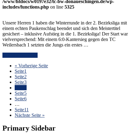
/www/htdocs/w0197e32/tc-bw-donaueschingen.de/wp-
includes/functions.php
on line
5325
Unsere Herren 1 haben die Winterrunde in der 2. Bezirksliga mit
einem echten Paukenschlag beendet und sich den Meistertitel
gesichert – inklusive Aufstieg in die 1. Bezirksliga! Der Start war
vielversprechend: Mit einem 6:0-Kantersieg gegen den TC
Weilersbach 1 setzten die Jungs ein erstes …
Continue Reading
« Vorherige Seite
Seite
1
Seite
2
Seite
3
Seite
4
Seite
5
Seite
6
…
Seite
11
Nächste Seite »
Primary Sidebar