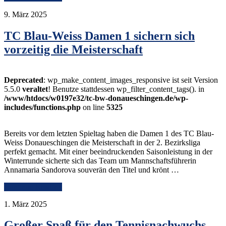
9. März 2025
TC Blau-Weiss Damen 1 sichern sich
vorzeitig die Meisterschaft
Deprecated
: wp_make_content_images_responsive ist seit Version
5.5.0
veraltet
! Benutze stattdessen wp_filter_content_tags(). in
/www/htdocs/w0197e32/tc-bw-donaueschingen.de/wp-
includes/functions.php
on line
5325
Bereits vor dem letzten Spieltag haben die Damen 1 des TC Blau-
Weiss Donaueschingen die Meisterschaft in der 2. Bezirksliga
perfekt gemacht. Mit einer beeindruckenden Saisonleistung in der
Winterrunde sicherte sich das Team um Mannschaftsführerin
Annamaria Sandorova souverän den Titel und krönt …
Continue Reading
1. März 2025
Großer Spaß für den Tennisnachwuchs