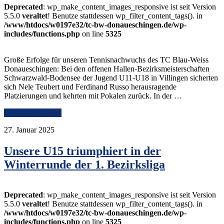
Deprecated
: wp_make_content_images_responsive ist seit Version
5.5.0
veraltet
! Benutze stattdessen wp_filter_content_tags(). in
/www/htdocs/w0197e32/tc-bw-donaueschingen.de/wp-
includes/functions.php
on line
5325
Große Erfolge für unseren Tennisnachwuchs des TC Blau-Weiss
Donaueschingen: Bei den offenen Hallen-Bezirksmeisterschaften
Schwarzwald-Bodensee der Jugend U11-U18 in Villingen sicherten
sich Nele Teubert und Ferdinand Russo herausragende
Platzierungen und kehrten mit Pokalen zurück. In der …
Continue Reading
27. Januar 2025
Unsere U15 triumphiert in der
Winterrunde der 1. Bezirksliga
Deprecated
: wp_make_content_images_responsive ist seit Version
5.5.0
veraltet
! Benutze stattdessen wp_filter_content_tags(). in
/www/htdocs/w0197e32/tc-bw-donaueschingen.de/wp-
includes/functions.php
on line
5325