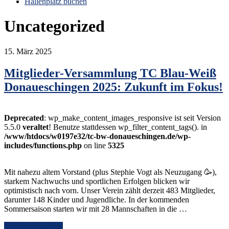
Hallenplatz buchen
Uncategorized
15. März 2025
Mitglieder-Versammlung TC Blau-Weiß
Donaueschingen 2025: Zukunft im Fokus!
Deprecated
: wp_make_content_images_responsive ist seit Version
5.5.0
veraltet
! Benutze stattdessen wp_filter_content_tags(). in
/www/htdocs/w0197e32/tc-bw-donaueschingen.de/wp-
includes/functions.php
on line
5325
Mit nahezu altem Vorstand (plus Stephie Vogt als Neuzugang 🥳),
starkem Nachwuchs und sportlichen Erfolgen blicken wir
optimistisch nach vorn. Unser Verein zählt derzeit 483 Mitglieder,
darunter 148 Kinder und Jugendliche. In der kommenden
Sommersaison starten wir mit 28 Mannschaften in die …
Continue Reading