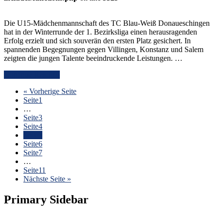
Die U15-Mädchenmannschaft des TC Blau-Weiß Donaueschingen
hat in der Winterrunde der 1. Bezirksliga einen herausragenden
Erfolg erzielt und sich souverän den ersten Platz gesichert. In
spannenden Begegnungen gegen Villingen, Konstanz und Salem
zeigten die jungen Talente beeindruckende Leistungen. …
Continue Reading
« Vorherige Seite
Seite
1
…
Seite
3
Seite
4
Seite
5
Seite
6
Seite
7
…
Seite
11
Nächste Seite »
Primary Sidebar